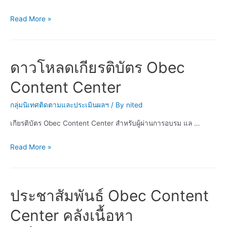
ประชาสัมพันธ์
Read More »
Obec
Content
Center
ดาวโหลดเกียรติบัตร Obec
คลัง
เนื้อหา
Content Center
อิเล็กทรอนิกส์
กลุ่มนิเทศติดตามและประเมินผลฯ
/ By
nited
ของ
สำนักงาน
เกียรติบัตร Obec Content Center สำหรับผู้ผ่านการอบรม แล …
คณะ
กรรมการ
ดาว
Read More »
การ
โหลด
ศึกษา
เกียรติ
ขั้น
บัตร
ประชาสัมพันธ์ Obec Content
พื้น
Obec
ฐาน
Content
Center คลังเนื้อหา
Center