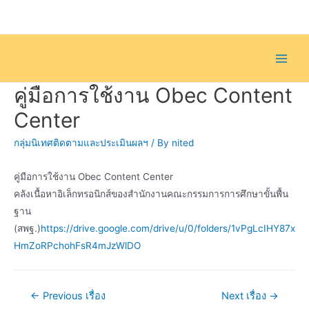
Skip
to
content
Main
คู่มือการใช้งาน Obec Content
Men
Center
กลุ่มนิเทศติดตามและประเมินผลฯ
/ By
nited
คู่มือการใช้งาน Obec Content Center
คลังเนื้อหาอิเล็กทรอนิกส์ของสำนักงานคณะกรรมการการศึกษาขั้นพื้น
ฐาน
(สพฐ.)
https://drive.google.com/drive/u/0/folders/1vPgLcIHY87x
HmZoRPchohFsR4mJzWlDO
แนะแนว
←
Previous เรื่อง
Next เรื่อง
→