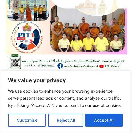
We value your privacy
2 พฤษภาคม 2567
We use cookies to enhance your browsing experience,
จดหมายข่าว
/ By
amnuaykan ptt1
serve personalised ads or content, and analyse our traffic.
By clicking "Accept All", you consent to our use of cookies.
แนะแนว
Customise
Reject All
Accept All
←
Previous เรื่อง
Next เรื่อง
→
เรื่อง