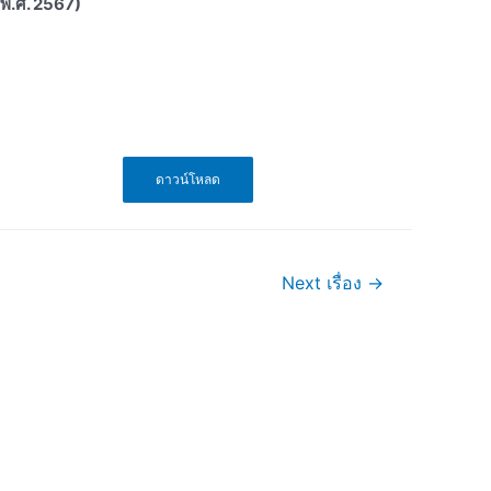
น พ.ศ. 2567)
ดาวน์โหลด
Next เรื่อง
→