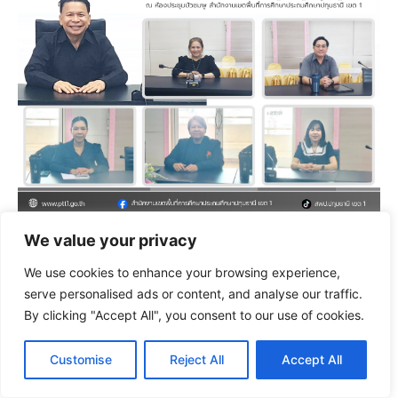
We value your privacy
7 พฤษภาคม 2569
We use cookies to enhance your browsing experience,
จดหมายข่าว
/ By
pr ptt1
serve personalised ads or content, and analyse our traffic.
By clicking "Accept All", you consent to our use of cookies.
Customise
Reject All
Accept All
แนะแนว
←
Previous เรื่อง
Next เรื่อง
→
เรื่อง