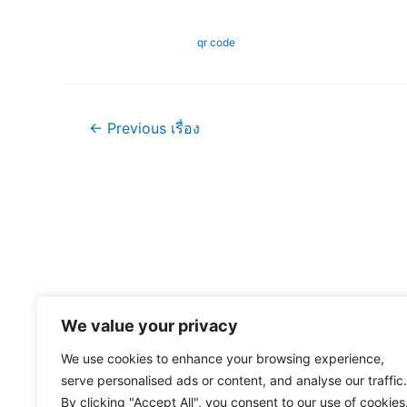
qr code
แนะแนว
←
Previous เรื่อง
เรื่อง
We value your privacy
We use cookies to enhance your browsing experience,
serve personalised ads or content, and analyse our traffic.
By clicking "Accept All", you consent to our use of cookies