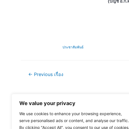
(บัญชี อ.ก.
ประชาสัมพันธ์
แนะแนว
←
Previous เรื่อง
เรื่อง
We value your privacy
We use cookies to enhance your browsing experience,
serve personalised ads or content, and analyse our traffic.
By clicking "Accept All", you consent to our use of cookies