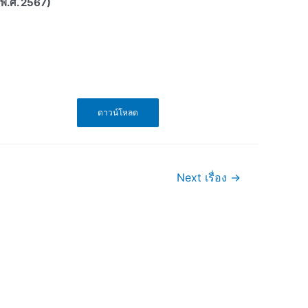
น พ.ศ. 2567)
ดาวน์โหลด
Next เรื่อง
→