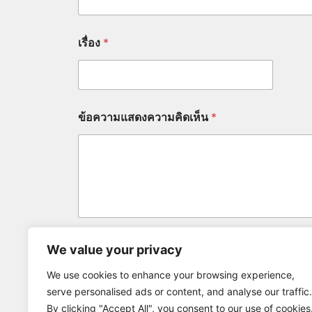
า
ม
แ
เรื่อง
*
ส
ด
ง
ค
ว
า
ข้อความแสดงความคิดเห็น
*
ม
คิ
ด
เ
ห็
น
ชื่
อ
-
น
We value your privacy
ส่งข้อมูล
า
ม
We use cookies to enhance your browsing experience,
ส
serve personalised ads or content, and analyse our traffic.
กุ
By clicking "Accept All", you consent to our use of cookies