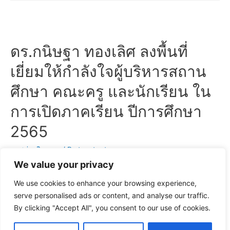
สถาน
เพ็
เปิด
ศึกษา
ชร
ภาค
คณะ
อ่วม
เรียน
ครู
รอง
ดร.กนิษฐา ทองเลิศ ลงพื้นที่
ปี
และ
สพป.ปทุมธานี
การ
นักเรียน
เยี่ยมให้กำลังใจผู้บริหารสถาน
เขต
ศึกษา
1
ศึกษา คณะครู และนักเรียน ใน
2565
ลงพื้น
การเปิดภาคเรียน ปีการศึกษา
ที่
เยี่ยม
2565
ให้
กำลัง
ภาพข่าวกิจกรรม
/ By
toonter toon
ใจ
We value your privacy
พร้อมกับให้สถานศึกษายึดถือปฏิบัติบนหลักการพื้นฐานคือ 3T …
ผู้
We use cookies to enhance your browsing experience,
บริหาร
ดร.กนิษฐา
Read More »
serve personalised ads or content, and analyse our traffic.
สถาน
ทอง
By clicking "Accept All", you consent to our use of cookies.
ศึกษา
เลิศ
คณะ
ลงพื้น