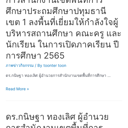
จำนวน
ศึกษาประถมศึกษาปทุมธานี
4
เขต 1 ลงพื้นที่เยี่ยมให้กำลังใจผู้
ราย
โรงเรียน
บริหารสถานศึกษา คณะครู และ
วัด
บาง
นักเรียน ในการเปิดภาคเรียน ปี
เดื่อ
การศึกษา 2565
ภาพข่าวกิจกรรม
/ By
toonter toon
ดร.กนิษฐา ทองเลิศ ผู้อำนวยการสำนักงานเขตพื้นที่การศึกษา …
ดร.กนิษฐา
Read More »
ทอง
เลิศ
ผู้
ดร.กนิษฐา ทองเลิศ ผู้อำนวย
อำนวย
การ
การสำนักงานเขตพื้นที่การ