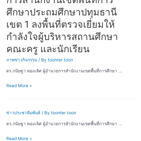
สำนักงาน
ศึกษาประถมศึกษาปทุมธานี
เขต
พื้นที่
เขต 1 ลงพื้นที่ตรวจเยี่ยมให้
การ
กำลังใจผู้บริหารสถานศึกษา
ศึกษา
ประถม
คณะครู และนักเรียน
ศึกษา
ปทุมธานี
ภาพข่าวกิจกรรม
/ By
toonter toon
เขต
ดร.กนิษฐา ทองเลิศ ผู้อำนวยการสำนักงานเขตพื้นที่การศึกษา …
1
ลงพื้น
ดร.กนิษฐา
Read More »
ที่
ทอง
เยี่ยม
เลิศ
ให้
ผู้
ข่าวประชาสัมพันธ์
/ By
toonter toon
กำลัง
อำนวย
ใจ
ดร.กนิษฐา ทองเลิศ ผู้อำนวยการสำนักงานเขตพื้นที่การศึกษา …
การ
ผู้
สำนักงาน
บริหาร
ดร.กนิษฐา
Read More »
เขต