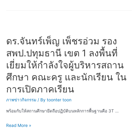
สถาน
ทอง
พื้นที่
ศึกษา
เลิศ
การ
คณะ
ลงพื้น
ศึกษา
ครู
ที่
ประถม
และ
เยี่ยม
ศึกษา
ดร.จันทร์เพ็ญ เพ็ชรอ่วม รอง
นักเรียน
ให้
ปทุมธานี
สพป.ปทุมธานี เขต 1 ลงพื้นที่
ใน
กำลัง
เขต
การ
ใจ
1
เยี่ยมให้กำลังใจผู้บริหารสถาน
เปิด
ผู้
ลงพื้น
ภาค
ศึกษา คณะครู และนักเรียน ใน
บริหาร
ที่
เรียน
สถาน
ตรวจ
การเปิดภาคเรียน
ปี
ศึกษา
เยี่ยม
การ
คณะ
ให้
ภาพข่าวกิจกรรม
/ By
toonter toon
ศึกษา
ครู
กำลัง
พร้อมกับให้สถานศึกษายึดถือปฏิบัติบนหลักการพื้นฐานคือ 3T …
2565
และ
ใจ
นักเรียน
ผู้
ดร.จันทร์
Read More »
ใน
บริหาร
เพ็ญ
การ